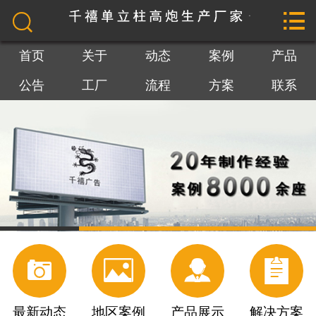


网站首页

关于我们
首页
关于
动态
案例
产品
公告
工厂
流程
方案
联系
最新动态
地区案例
产品展示
最新公告
工厂参观




施工流程
解决方案
最新动态
地区案例
产品展示
解决方案