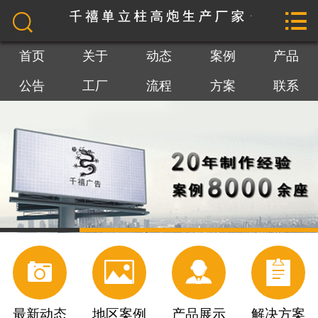


网站首页

关于我们
首页
关于
动态
案例
产品
公告
工厂
流程
方案
联系
最新动态
地区案例
产品展示
最新公告
工厂参观




施工流程
解决方案
最新动态
地区案例
产品展示
解决方案