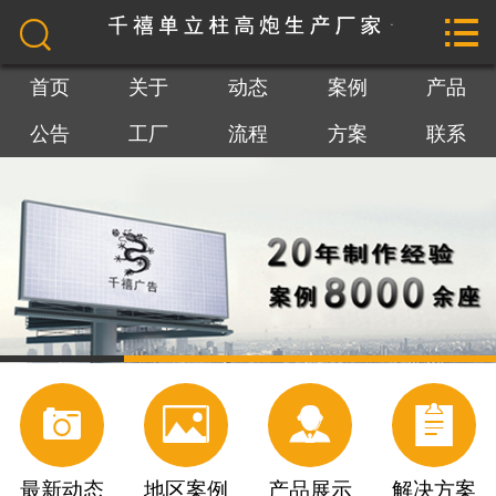


网站首页

关于我们
首页
关于
动态
案例
产品
公告
工厂
流程
方案
联系
最新动态
地区案例
产品展示
最新公告
工厂参观




施工流程
解决方案
最新动态
地区案例
产品展示
解决方案